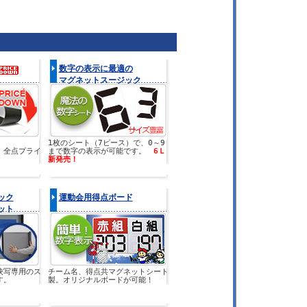
数字の表示に最適の
マグネットスージック
1枚のシート（7ピース）で、0～9
。全点プライ
まで数字の表示が可能です。
6Ｌ
新発売！
ック
運動会用得点ボード
ット
映写専用のス
チーム名、得点共マグネットシート
す。
製。オリジナルボードが可能！