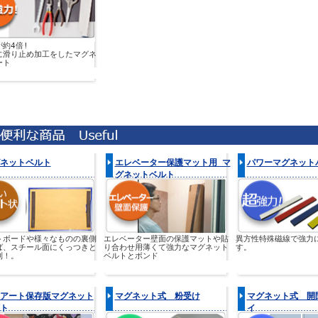
約4倍!
に滑り止め加工をしたマグネ
ート
ネットベルト
エレベーター保護マット用 マ
パワーマグネット
グネットベルト
トボードや様々なものの裏側
エレベーター壁面の保護マットや貼
異方性特殊磁線で強力
ば、スチール面にくっつきと
り合わせ用薄くて強力なマグネット
す。
利！。
ベルトとボンド
アート保存版マグネット
マグネット式 粉受け
マグネット式 開
ト
イ