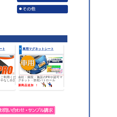
ート
車用マグネットシート
にご利用くだ
会社・病院・施設のPRや認可マ
つやなし白】
グネット・防犯パトロール
新商品追加 !