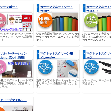
ジックボード
カラーマグネットシート
カラーマグネット
つやなし
つやあり
ックを使ったカウントボード
シルク印刷が可能で、パステルカラ
バリエーション豊富な
Eボード。オリジナル品製作
ーなどカラーバリエーションも豊富
明フィルム仕上げと、
ます
です。
カラーがあります。
リルパーテーション
マグネットスクリーン用
マグネットスクリ
あり、窓なし両用）
イレーザー
ッグ
ル板にマグネットシートでス
通常のホワイトボード用イレーザー
イレーザー、マーカー
脚を上下移動。[窓あり]、
よりマーカー消去性が優れていま
できます。
]両用。
す。
グリップマグネット