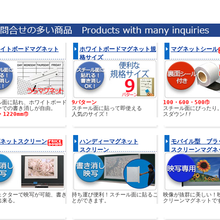
イトボードマグネット
ホワイトボードマグネット規
マグネットシール
格サイズ
ル面に貼れ、ホワイトボード
9パターン
100・600・500巾
ーでの書き消しが自由。
スチール面に貼って即使える
スチール面にぴったり
・1220mm巾
人気のサイズ！
スダウン
!!
ネットスクリーン
ハンディーマグネット
モバイル型 ブラ
スクリーン
スクリーンマグネ
ェクターで映写が可能、書き
持ち運び便利！スチール面に貼るこ
映像が抜群に美しい！
出来る。
とができます。
クリーンマグネットで