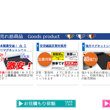
本製最安値！ 白 】
安否確認災害対策用
強力マグネットシ
ーマグネットシート
安値
の激安価格！W-3【つ
災害・緊急時、ドアに安否メッセ
強さをお求めの場合
白】は
国産品
期間限定特
ージ。スチール製ドアにピタッと
さい。印刷可能な【
です！
くっつきます
の販売開始