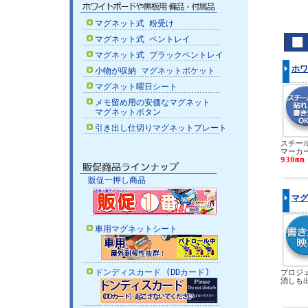
マグネット式 粉受け
マグネット式 ペントレイ
マグネット式 ブラックペントレイ
ホワ
小物が収納 マグネットポケット
マグネット曜日シート
メモ留め用の安価なマグネット
マグネットボタン
引き出し仕切りマグネットプレート
スチー
マーカ
930mm
販促一押し商品
マグ
車用マグネットシート
ドンディスカード (DDカード)
プロジ
消しも