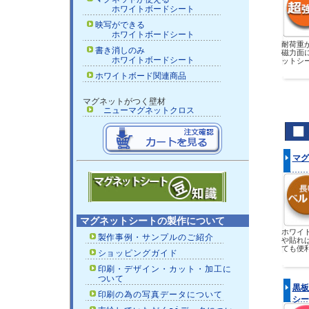
ホワイトボードシート
映写ができる
ホワイトボードシート
耐荷重が
書き消しのみ
磁力面
ホワイトボードシート
ットシ
ホワイトボード関連商品
マグネットがつく壁材
ニューマグネットクロス
マグ
マグネットシートの製作について
ホワイ
製作事例・サンプルのご紹介
や貼れ
ても便
ショッピングガイド
印刷・デザイン・カット・加工に
ついて
黒板
印刷の為の写真データについて
シー