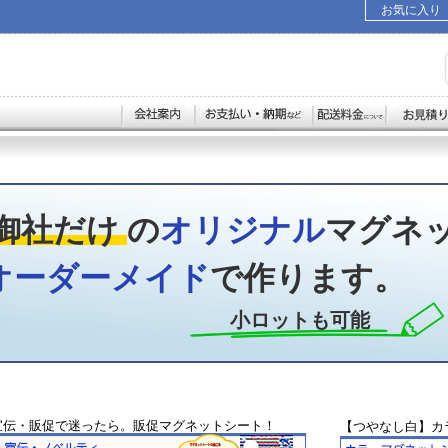
お気に入り BO
御社だけ
の
オリジナル
マグネ
オーダーメイド
で
作ります。
小ロットも可能
宣伝・販促で迷ったら。販促マグネットシート！
【つやなし白】カ