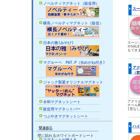
ノベルティマグネット（販促用）
スー
横長ノベルティマグネット（販促）
日本の雅(みやび)
スージ
やSAL
もでき
マグルーペ PAT.P（虫めがね付き)
アク
（窓
ジャック製菓オリジナルマグネット
アクリ
令和マグネットシート
チール
販促用マグネットバー
[窓なし
つぶやきマグネットシート
ハイ
壁に貼れるホワイトボードシート
マグネットが使える