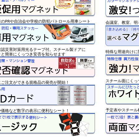
車のPRや自治会や学校の防犯パトロール用車シート
会議室、教室、明
確認災害対策用光るテープ付。スチール製ドアに
特殊な用途向けに
ッと簡単にくっつき安否を知らせます
スチール面にくっ
にご注文ができる規格品の発売が開始！
予定表やスチール
や価格など数字の表示に便利なシート！