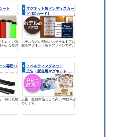
シート
マグネット製ドンディスカー
ド(DDカード)
汚れにくい透
ホテルなどの部屋のスチールドアに
鮮やかな蛍光
貼るマグネット製ドアサインです。
ーン専用バ
ノベルティマグネット
広告・販促用マグネット
も一緒に収納
広告・販促商品として高いPR効果が
あります。