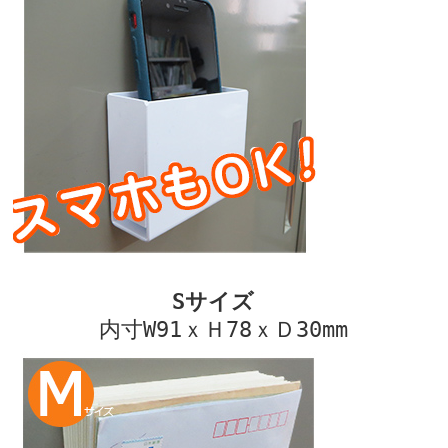
Sサイズ
内寸W91ｘＨ78ｘＤ30mm