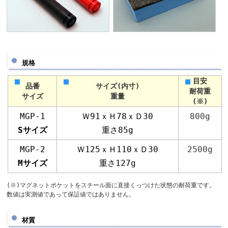
規格
目安
品番
サイズ(内寸)
耐荷重
サイズ
重量
(※)
MGP-1
Ｗ91ｘＨ78ｘＤ30
800g
Sサイズ
重さ85g
MGP-2
Ｗ125ｘＨ110ｘＤ30
2500g
Mサイズ
重さ127g
(※)マグネットポケットをスチール面に直接くっつけた状態の耐荷重です。
数値は実測値であって保証値ではありません。
材質