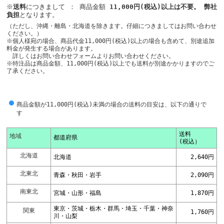
※
送料
につきまして ： 商品金額
11,000円(税込)以上は不要。 弊社
負担
となります。
（ただし、沖縄・離島・北海道を除きます。仔細につきましてはお問い合わせ
ください。）
※個人様宛の場合、商品代金11,000円(税込)以上の場合も含めて、別途追加
料金が発生する場合があります。
詳しくはお問い合わせフォームよりお問い合わせください。
※特注品は商品金額、11,000円(税込)以上でも送料が別途かかりますのでご
了承ください。
商品金額が11,000円(税込)未満の場合の送料の目安は、以下の通りで
す
送料
地域
都道府県
(税込）
北海道
北海道
2,640円
北東北
青森・秋田・岩手
2,090円
南東北
宮城・山形・福島
1,870円
東京・茨城・栃木・群馬・埼玉・千葉・神奈
関東
1,760円
川・山梨