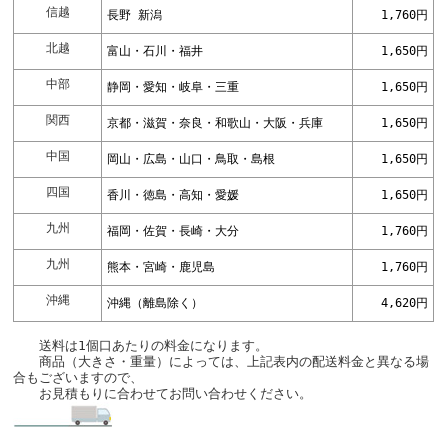
信越
長野 新潟
1,760円
北越
富山・石川・福井
1,650円
中部
静岡・愛知・岐阜・三重
1,650円
関西
京都・滋賀・奈良・和歌山・大阪・兵庫
1,650円
中国
岡山・広島・山口・鳥取・島根
1,650円
四国
香川・徳島・高知・愛媛
1,650円
九州
福岡・佐賀・長崎・大分
1,760円
九州
熊本・宮崎・鹿児島
1,760円
沖縄
沖縄（離島除く）
4,620円
送料は1個口あたりの料金になります。
商品（大きさ・重量）によっては、上記表内の配送料金と異なる場
合もございますので、
お見積もりに合わせてお問い合わせください。